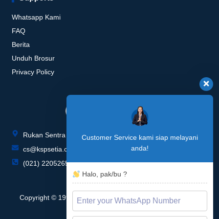
Whatsapp Kami
FAQ
Berita
Unduh Brosur
Privacy Policy
Rukan Sentra Niaga Blok P no. 015-016, Green Lake City
Customer Service kami siap melayani
anda!
cs@kspsetia.co.id
(021) 22052655 / 22052657
Halo, pak/bu ?
Copyright © 1996 - 2026 KSP Setia Multi Sarana, All rights
reserved.