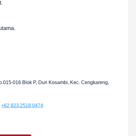
t.
utama.
o.015-016 Blok P, Duri Kosambi, Kec. Cengkareng,
:
+62 823 2518 0474