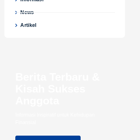
News
Artikel
Berita Terbaru &
Kisah Sukses
Anggota
Informasi Inspiratif untuk Kehidupan
Finansial