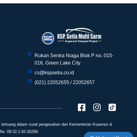
Customer Service kami siap melayani
Rukan Sentra Niaga Blok P no. 015-
anda!
016, Green Lake City
cs@kspsetia.co.id
Halo, pak/bu ?
(021) 22052655 / 22052657
tertuang dalam surat pengesahan dari Kementerian Koperasi &
No: 09.02.2.65.00299.