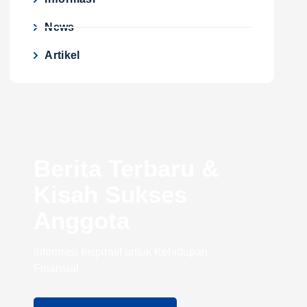
News
Artikel
Berita Terbaru &
Kisah Sukses
Anggota
Informasi Inspiratif untuk Kehidupan
Finansial