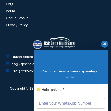
FAQ
Berita
Unduh Brosur
Privacy Policy
Rukan Sentra Niaga Blok P no. 015-016, Green Lake City
Customer Service kami siap melayani
anda!
cs@kspsetia.co.id
(021) 22052655 / 22052657
Halo, pak/bu ?
Copyright © 1996 - 2026 KSP Setia Multi Sarana, All rights
reserved.