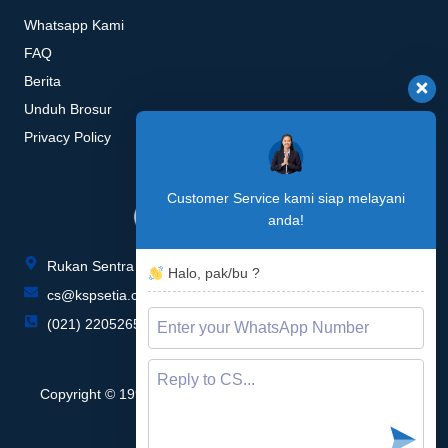
Whatsapp Kami
FAQ
Berita
Unduh Brosur
Privacy Policy
Customer Service kami siap melayani
anda!
Rukan Sentra Niaga Blok P no. 015-016, Green Lake City
Halo, pak/bu ?
cs@kspsetia.co.id
(021) 22052655 / 22052657
Copyright © 1996 - 2026 KSP Setia Multi Sarana, All rights
reserved.