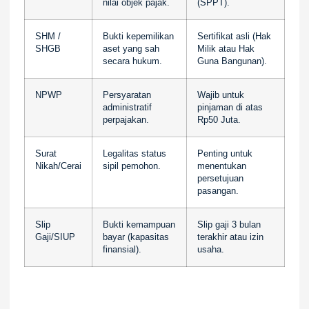
nilai objek pajak.
(SPPT).
SHM /
Bukti kepemilikan
Sertifikat asli (Hak
SHGB
aset yang sah
Milik atau Hak
secara hukum.
Guna Bangunan).
NPWP
Persyaratan
Wajib untuk
administratif
pinjaman di atas
perpajakan.
Rp50 Juta.
Surat
Legalitas status
Penting untuk
Nikah/Cerai
sipil pemohon.
menentukan
persetujuan
pasangan.
Slip
Bukti kemampuan
Slip gaji 3 bulan
Gaji/SIUP
bayar (kapasitas
terakhir atau izin
finansial).
usaha.