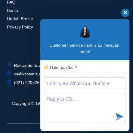
FAQ
Berita
Unduh Brosur
Privacy Policy
Customer Service kami siap melayani
anda!
Rukan Sentra Niaga Blok P no. 015-016, Green Lake City
Halo, pak/bu ?
cs@kspsetia.co.id
(021) 22052655 / 22052657
Copyright © 1996 - 2026 KSP Setia Multi Sarana, All rights
reserved.