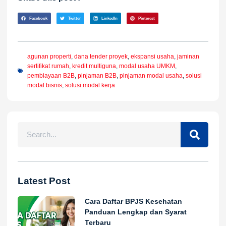
Facebook
Twitter
LinkedIn
Pinterest
agunan properti
,
dana tender proyek
,
ekspansi usaha
,
jaminan
sertifikat rumah
,
kredit multiguna
,
modal usaha UMKM
,
pembiayaan B2B
,
pinjaman B2B
,
pinjaman modal usaha
,
solusi
modal bisnis
,
solusi modal kerja
Latest Post
Cara Daftar BPJS Kesehatan
Panduan Lengkap dan Syarat
Terbaru